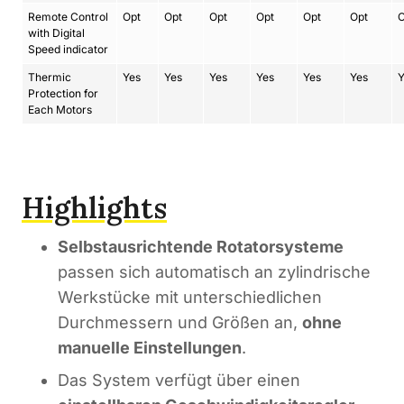
Remote Control
Opt
Opt
Opt
Opt
Opt
Opt
O
with Digital
Speed indicator
Thermic
Yes
Yes
Yes
Yes
Yes
Yes
Y
Protection for
Each Motors
Highlights
Selbstausrichtende Rotatorsysteme
passen sich automatisch an zylindrische
Werkstücke mit unterschiedlichen
Durchmessern und Größen an,
ohne
manuelle Einstellungen
.
Das System verfügt über einen