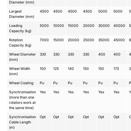
Diameter (mm)
Largest
4500
4500
4500
4500
5000
5000
Diameter (mm)
Loading
5000
10000
15000
20000
30000
40000
Capacity (kg)
Rotation
7000
15000
20000
25000
35000
45000
Capacity (kg)
Wheel Diameter
330
330
330
330
400
400
(mm)
Wheel Width
100
125
140
150
150
175
(mm)
Wheel Coating
Pu
Pu
Pu
Pu
Pu
Pu
Synchronisation
Yes
Yes
Yes
Yes
Yes
Yes
Y
(more than one
rotators work at
the same time)
Synchronisation
Opt
Opt
Opt
Opt
Opt
Opt
O
Cable Length
(m)