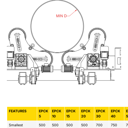
FEATURES
EPCK
EPCK
EPCK
EPCK
EPCK
EPCK
5
10
15
20
30
40
Smallest
500
500
500
500
700
750