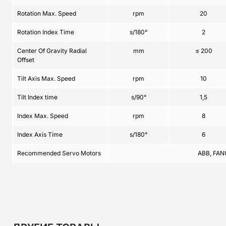
Rotation Max. Speed
rpm
20
Rotation Index Time
s/180°
2
Center Of Gravity Radial
mm
≤ 200
Offset
Tilt Axis Max. Speed
rpm
10
Tilt Index time
s/90°
1,5
Index Max. Speed
rpm
8
Index Axis Time
s/180°
6
Recommended Servo Motors
ABB, FAN