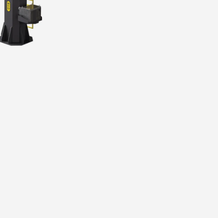
حركة دقيقة بفضل هيكلها المتين والمريح.
استخدام مُخفِّض حلزوني خالٍ من ردود الفعل العكسية.
توافق كامل مع أنظمة روبوتية متنوعة مثل ABB وFanuc وKuka وYaskawa.
سهولة الاستخدام مع محرك سيرفو خارجي وتحكم PLC.
تصنيع مُخصَّص وفقًا لمواصفات العميل والأبعاد والأوزان 