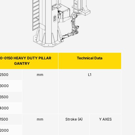
0-0150 HEAVY DUTY PILLAR
Technical Data
GANTRY
2500
mm
L1
3000
3500
4000
1500
mm
Stroke (A)
Y AXES
2000