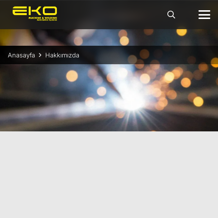
Anasayfa
Hakkımızda