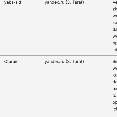
yabs-sid
yandex.ru (3. Taraf)
Ve
zi
we
ka
da
we
op
iç
Oturum
yandex.ru (3. Taraf)
Bi
we
ku
da
ha
to
op
iç