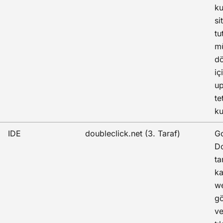
ku
si
tu
mü
d
iç
up
te
ku
IDE
doubleclick.net (3. Taraf)
G
Do
ta
k
we
gö
v