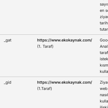
sayıs
en s
ziya
tarih
tutar
_gat
https://www.ekokaynak.com/
Goo
(1. Taraf)
Anal
tara
iste
kısm
kulla
_gid
https://www.ekokaynak.com/
Ziya
(1.Taraf)
web 
nasıl
kull
ilişk