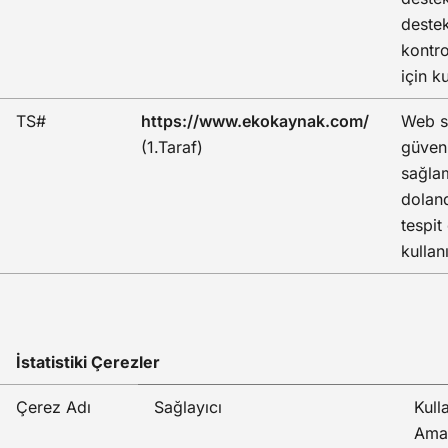
deste
kontr
için ku
TS#
https://www.ekokaynak.com/
Web si
(1.Taraf)
güvenl
sağla
doland
tespit
kullanı
İstatistiki Çerezler
Çerez Adı
Sağlayıcı
Kull
Ama