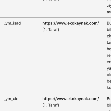
zi
ta
_ym_isad
https://www.ekokaynak.com/
Bu
(1. Taraf)
bi
zi
ta
he
re
en
ya
ol
be
ku
_ym_uid
https://www.ekokaynak.com/
Bu
(1. Taraf)
bi