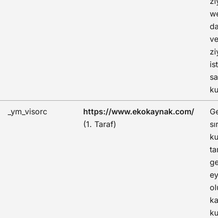
zi
we
da
ve
zi
is
sa
ku
_ym_visorc
https://www.ekokaynak.com/
Ge
(1. Taraf)
sı
ku
ta
ge
ey
o
ka
ku