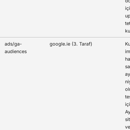
d
iç
up
te
ku
ads/ga-
google.ie (3. Taraf)
Ku
audiences
im
ha
s
ay
ni
ol
te
iç
Ay
si
ve