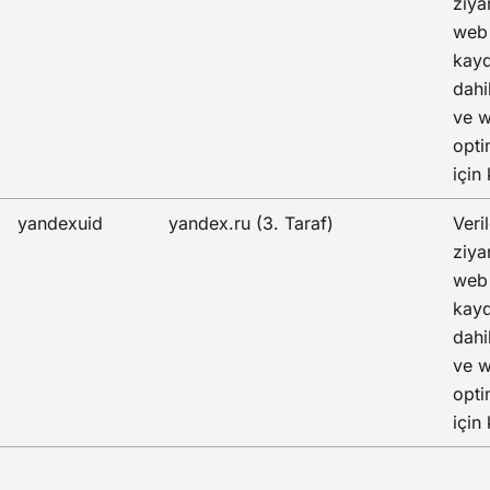
ziya
web 
kayd
dahi
ve w
opti
için 
yandexuid
yandex.ru (3. Taraf)
Veril
ziya
web 
kayd
dahi
ve w
opti
için 