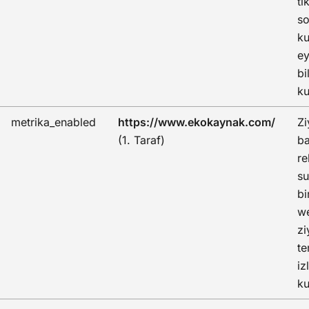
tı
so
ku
ey
bi
ku
metrika_enabled
https://www.ekokaynak.com/
Zi
(1. Taraf)
ba
re
su
bi
we
zi
te
iz
ku