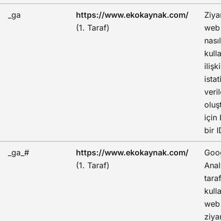
_ga
https://www.ekokaynak.com/
Ziya
(1. Taraf)
web 
nasıl
kull
ilişk
istat
veril
oluş
için
bir I
_ga_#
https://www.ekokaynak.com/
Goo
(1. Taraf)
Anal
tara
kull
web 
ziya