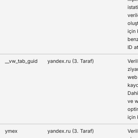
istat
veril
oluş
için 
benz
ID at
__vw_tab_guid
yandex.ru (3. Taraf)
Veril
ziya
web 
kayd
Dahi
ve w
opti
için 
ymex
yandex.ru (3. Taraf)
Veril