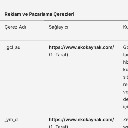
Reklam ve Pazarlama Çerezleri
Çerez Adı
Sağlayıcı
Ku
_gcl_au
https://www.ekokaynak.com/
G
(1. Taraf)
ta
hi
ku
si
re
ve
d
iç
_ym_d
https://www.ekokaynak.com/
Zi
(1. Taraf)
we