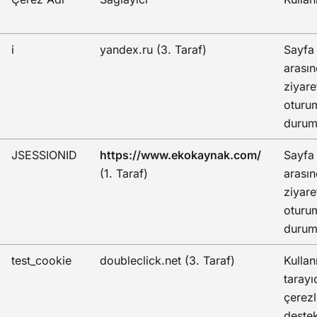
i
yandex.ru (3. Taraf)
Sayfa 
arası
ziyare
oturu
durum
JSESSIONID
https://www.ekokaynak.com/
Sayfa 
(1. Taraf)
arası
ziyare
oturu
durum
test_cookie
doubleclick.net (3. Taraf)
Kullan
tarayı
çerezl
destek