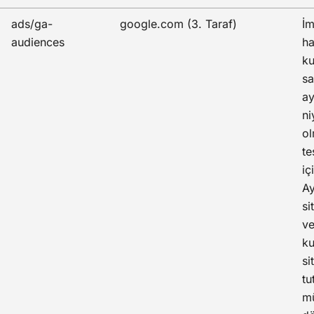
ads/ga-
google.com (3. Taraf)
İm
audiences
ha
ku
s
ay
ni
ol
te
iç
Ay
si
ve
ku
si
tu
mü