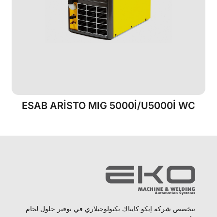
ESAB ARİSTO MIG 5000İ/U5000İ WC
تتخصص شركة إيكو كايناك تكنولوجيلاري في توفير حلول لحام