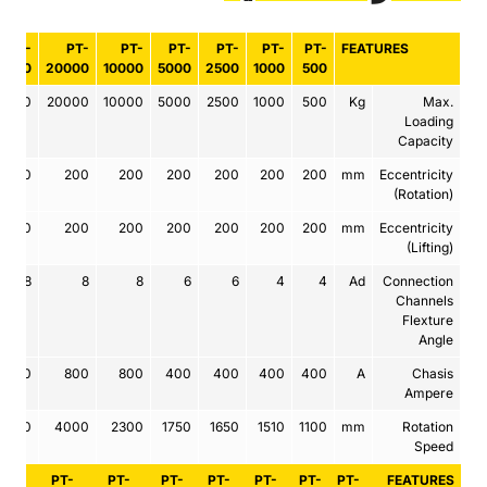
PT-
PT-
PT-
PT-
PT-
PT-
PT-
FEATURES
0000
20000
10000
5000
2500
1000
500
0000
20000
10000
5000
2500
1000
500
Kg
Max.
Loading
Capacity
200
200
200
200
200
200
200
mm
Eccentricity
(Rotation)
200
200
200
200
200
200
200
mm
Eccentricity
(Lifting)
8
8
8
6
6
4
4
Ad
Connection
Channels
Flexture
Angle
800
800
800
400
400
400
400
A
Chasis
Ampere
4250
4000
2300
1750
1650
1510
1100
mm
Rotation
Speed
PT-
PT-
PT-
PT-
PT-
PT-
PT-
FEATURES