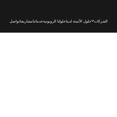
الشركات
حلول الأتمتة لدينا
حلولنا الروبوتية
خدماتنا
مشاريعنا
تواصل
آلة ثني الأغشية هي معدات صناعية مصممة لربط وتشكيل طلاءات PVC أو الأكريليك
لواح الخشب المضغوط أو الأسطح المماثلة،
ل الجمع بين تقنيتي
وافق تمامًا مع شكل السطح.
الأسطح المسطحة أو