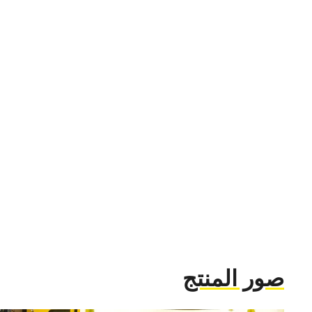
المنقوشة، وتلعب دورًا محوريًا في الإنتاج الضخم لمنتجات
تعمل آلات ثني الأغشية عادةً بشكل آلي أو شبه آلي، مما ي
تُفضّل هذه الآلات، التي تتيح تطبيق تصاميم متنوعة بخيار
والمواد، في إنتاج منتجات مثل الأبواب والألواح والخزائن.
وسهولة استخدامها ودقتها العالية تجعلها حلولاً مثالية لكل 
والورش الصغيرة.
صور المنتج