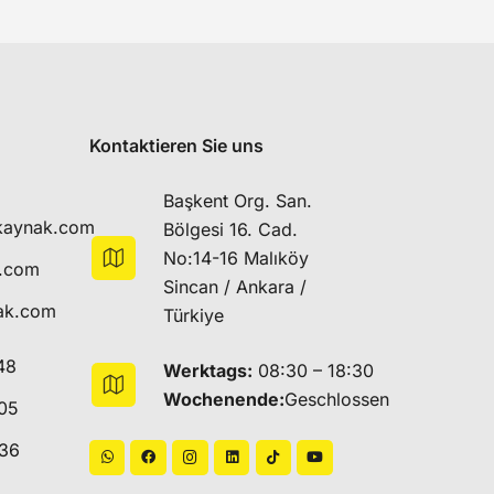
Kontaktieren Sie uns
Başkent Org. San.
kaynak.com
Bölgesi 16. Cad.
No:14-16 Malıköy
k.com
Sincan / Ankara /
ak.com
Türkiye
48
Werktags:
08:30 – 18:30
Wochenende:
Geschlossen
05
 36