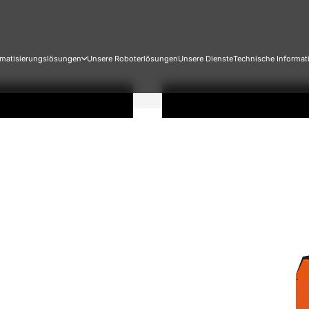
matisierungslösungen
Unsere Roboterlösungen
Unsere Dienste
Technische Informat
er neuen