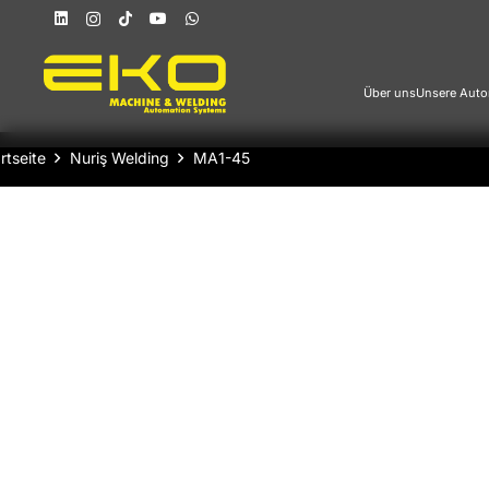
Über uns
Unsere Auto
rtseite
Nuriş Welding
MA1-45
Laserschweißmaschine d
Generation
Verbessertes optisches System