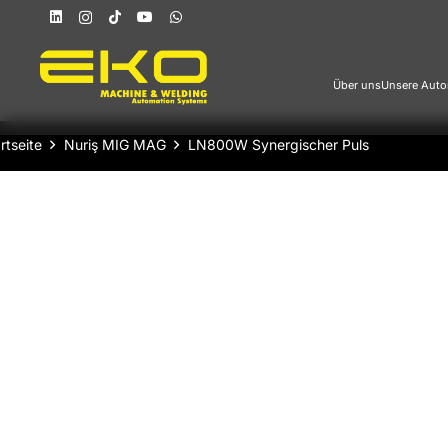
Über uns
Unsere Auto
rtseite
Nuriş MIG MAG
LN800W Synergischer Puls