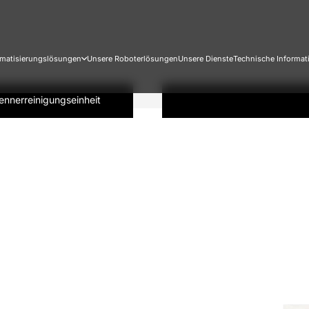
matisierungslösungen
Unsere Roboterlösungen
Unsere Dienste
Technische Informat
ennerreinigungseinheit