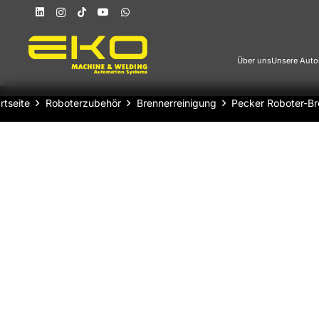
Über uns
Unsere Auto
rtseite
Roboterzubehör
Brennerreinigung
Pecker Roboter-Br
Pecker Roboter-Brennerreinigungseinheit