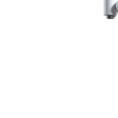
мента в каждом
очую среду благодаря
ия. С линейной
инства
струкцией и простым,
 позволяет быстро и
 улучшенным
 на руке робота,
ать с ним. GoFa
что позволяет
одимости установки