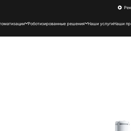
Ре
томатизации
Роботизированные решения
Наши услуги
Наши пр
— это робот нового
зопасного
тью до 5 кг и
 высокую
дач, как сборка,
ражений. Оснащённый