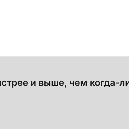
и и гибкости GoFa идеально подходит для соврем
стрее и выше, чем когда-л