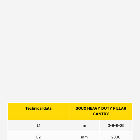
Technical data
SGU0 HEAVY DUTY PILLAR
GANTRY
L1
m
3-6-9-39
L2
mm
2800