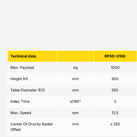
Technical data
RPSD-0100
Max. Payload
kg
1000
Height (H)
mm
500
Table Diameter (D1)
mm
550
Index Time
s/180°
2
Max. Speed
rpm
12,5
Center Of Gravity Radial
mm
≤ 250
Offset