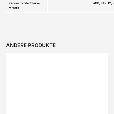
Recommended Servo
ABB, FANUC, 
Motors
ANDERE PRODUKTE
CP-SERIE
2CR-Serie
2CP-SERIE
2CRP-SERIE
2C-SERIE