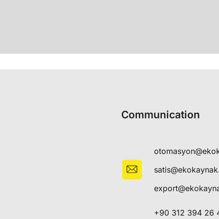
Communication
otomasyon@eko
satis@ekokayna
export@ekokayn
+90 312 394 26 