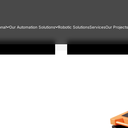
onal
Our Automation Solutions
Robotic Solutions
Services
Our Projects
ak Makinesi
ı lazer kaynak makinesi