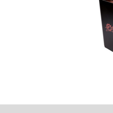
 ve uzun süreli çalışma
altında
eme işlemi yapılabilir.