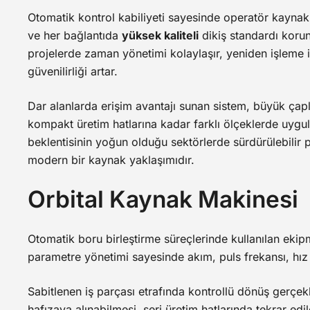
Otomatik kontrol kabiliyeti sayesinde operatör kaynaklı 
ve her bağlantıda
yüksek kaliteli
dikiş standardı korun
projelerde zaman yönetimi kolaylaşır, yeniden işleme i
güvenilirliği artar.
Dar alanlarda erişim avantajı sunan sistem, büyük çapl
kompakt üretim hatlarına kadar farklı ölçeklerde uygul
beklentisinin yoğun olduğu sektörlerde sürdürülebilir
modern bir kaynak yaklaşımıdır.
Orbital Kaynak Makinesi
Otomatik boru birleştirme süreçlerinde kullanılan ekipm
parametre yönetimi sayesinde akım, puls frekansı, hız 
Sabitlenen iş parçası etrafında kontrollü dönüş gerçekl
hafızaya alınabilmesi, seri üretim hatlarında tekrar edi