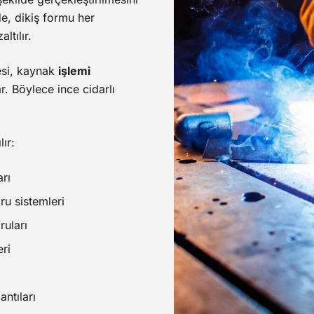
de, dikiş formu her
ltılır.
esi, kaynak
işlemi
r. Böylece ince cidarlı
ır:
arı
u sistemleri
ruları
ri
ntıları