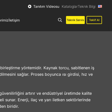
Tanıtım Videosu
Kataloglar
Teknik Bilgi
erimiz
İletişim
Teknik Servis
Teklif Al
 birleştirme yöntemidir. Kaynak torcu, sabitlenen iş
ilmesini sağlar. Proses boyunca ısı girdisi, hız ve
nilirliğini artırır ve endüstriyel üretimde kalite
i sunar. Enerji, ilaç ve yarı iletken sektörlerinde
en biridir.