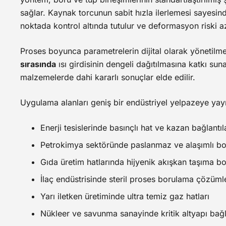
sağlar. Kaynak torcunun sabit hızla ilerlemesi sayesin
noktada kontrol altında tutulur ve deformasyon riski aza
Proses boyunca parametrelerin dijital olarak yönetilm
sırasında
ısı girdisinin dengeli dağıtılmasına katkı suna
malzemelerde dahi kararlı sonuçlar elde edilir.
Uygulama alanları geniş bir endüstriyel yelpazeye yayıl
Enerji tesislerinde basınçlı hat ve kazan bağlantıl
Petrokimya sektöründe paslanmaz ve alaşımlı bor
Gıda üretim hatlarında hijyenik akışkan taşıma bo
İlaç endüstrisinde steril proses borulama çözümle
Yarı iletken üretiminde ultra temiz gaz hatları
Nükleer ve savunma sanayinde kritik altyapı bağla