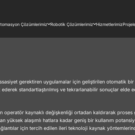
tomasyon Çözümlerimiz
Robotik Çözümlerimiz
Hizmetlerimiz
Projel
sasiyet gerektiren uygulamalar için geliştirilen otomatik bir
ederek standartlaştırılmış ve tekrarlanabilir sonuçlar elde ed
operatör kaynaklı değişkenliği ortadan kaldırarak proses güve
dan yüksek alaşımlı hatlara kadar geniş bir kullanım potansiyel
antılar için tercih edilen ileri teknoloji kaynak yöntemlerind