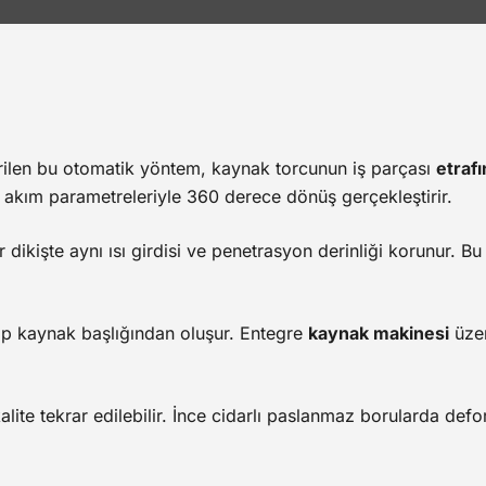
tirilen bu otomatik yöntem, kaynak torcunun iş parçası
etrafı
lü akım parametreleriyle 360 derece dönüş gerçekleştirir.
dikişte aynı ısı girdisi ve penetrasyon derinliği korunur. B
 tip kaynak başlığından oluşur. Entegre
kaynak makinesi
üzer
kalite tekrar edilebilir. İnce cidarlı paslanmaz borularda de