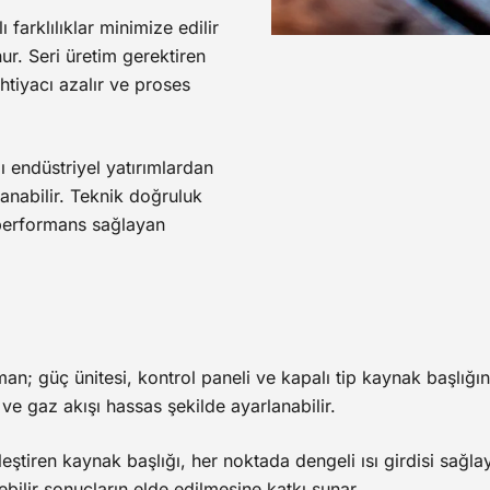
farklılıklar minimize edilir
ur. Seri üretim gerektiren
htiyacı azalır ve proses
ı endüstriyel yatırımlardan
anabilir. Teknik doğruluk
 performans sağlayan
an; güç ünitesi, kontrol paneli ve kapalı tip kaynak başlığınd
ve gaz akışı hassas şekilde ayarlanabilir.
eştiren kaynak başlığı, her noktada dengeli ısı girdisi sağla
lebilir sonuçların elde edilmesine katkı sunar.