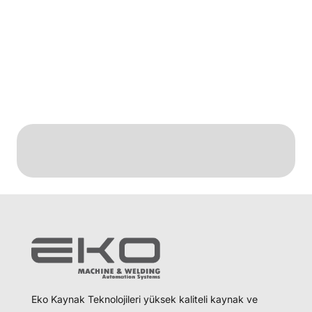
seçenekleri sayesinde çeşitli endüstriyel
ortamlara kolayca adapte edilebilir. Otomotiv,
metal işleme, makina montajı, lojistik ve gıda
endüstrisi gibi alanlarda etkin şekilde
kullanılabilir.
Eko Kaynak Teknolojileri yüksek kaliteli kaynak ve