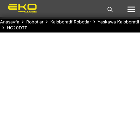
Anasayfa
Robotlar
Kaloboratif Robotlar
Yaskawa Kaloboratif
HC20DTP
YASKAWA HC20DTP Kolaboratif Robot
, 20 kg
taşıma kapasitesi ve 1900 mm maksimum
çalışma aralığı ile ağır yükleri hassas bir
şekilde taşıyabilen güçlü bir endüstriyel
çözümdür. 6 eksenli yapıya sahip olan bu
robot, 0.05 mm tekrarlanabilirlik hassasiyeti ile
yüksek doğruluk gerektiren uygulamalarda
mükemmel performans sergiler. 140 kg
ağırlığında olup, 1.5 kVA güç kaynağı ile