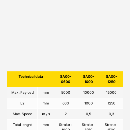
Harici Servo Motor ve PLC kontrolü ile kullanım
kolaylığı
Müşteri talebine göre istenilen ölçü ve
ağırlıklara göre özel imalat
Technical data
SA00-
SA00-
SA00-
0600
1000
1250
Max. Payload
mm
5000
10000
15000
L2
mm
600
1000
1250
Max. Speed
m / s
2
0,5
0,3
Total lenght
mm
Stroke+
Stroke+
Stroke+
1000
1250
1500