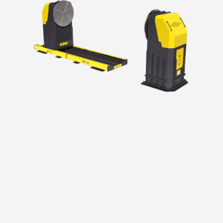
Sağlam ve ergonomik gövde yapısı sayesinde
hassas hareket
Sikloid boşluksuz redüktör kullanımı
ABB, Fanuc, Kuka ve Yaskawa gibi farklı robot
sistemleri ile tam uyumluluk