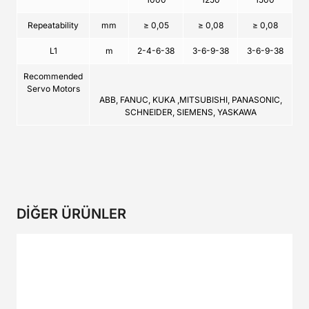
Repeatability
mm
≥ 0,05
≥ 0,08
≥ 0,08
L1
m
2-4-6-38
3-6-9-38
3-6-9-38
Recommended
Servo Motors
ABB, FANUC, KUKA ,MITSUBISHI, PANASONIC,
SCHNEIDER, SIEMENS, YASKAWA
DİĞER ÜRÜNLER
SGA SERİSİ
SP SERİSİ