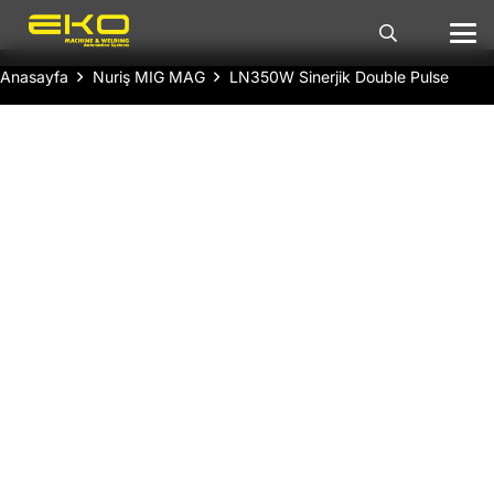
Anasayfa
Nuriş MIG MAG
LN350W Sinerjik Double Pulse
LN350W Sinerjik Double Pulse, MIG/MAG
(gazaltı), MMA (örtülü elektrot) ve Argon (lift-
TIG) kaynağını tek bir makine ile yapabilen
invertör teknolojili gazaltı kaynak
makinesidir. Sinerjik fonksiyonu sayesinde her
türlü ilave tel, tel çapı ve koruyucu gaz tipine
göre kaynak programlarını kullanarak,
malzeme kalınlığı, tel hızı veya akım