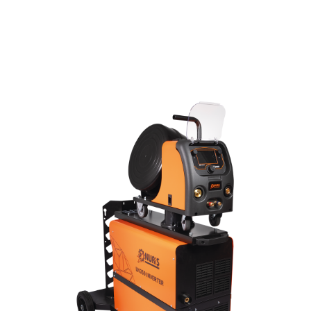
değerlerinden herhangi biri seçildiğinde, çıkış
voltajını kendi ayarlayarak uygun kaynak
prosesini seçer.