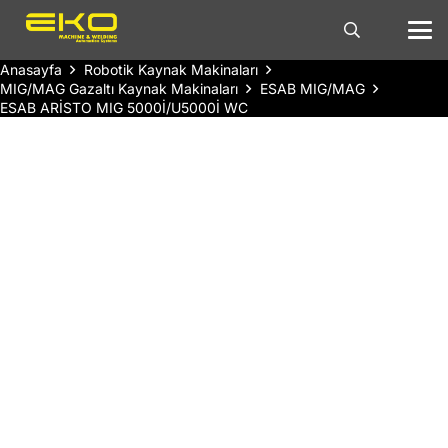
Anasayfa
Robotik Kaynak Makinaları
MIG/MAG Gazaltı Kaynak Makinaları
ESAB MIG/MAG
ESAB ARİSTO MIG 5000İ/U5000İ WC
Yeni sürüm, çok işlemli Aristo® Mig 5000i güç
kaynağı, robotik ve yarı otomatik uygulamalar
için önemli ölçüde iyileştirilmiş ark kaynağı
performansı ve daha yüksek verimlilik sağlar.
Aristo güç kaynağı, ESAB’ın endüstri lideri
WeldCloud™ çevrimiçi veri yönetim