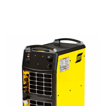
platformuyla Wi-Fi, mobil hücresel veya sabit
kablolu Ethernet iletişimi aracılığıyla entegre
olacak şekilde tasarlanmıştır.